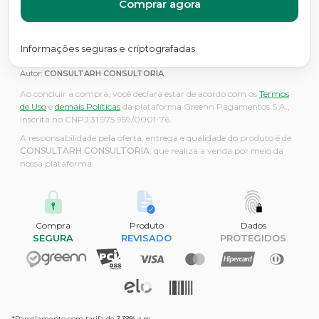
Comprar agora
Informações seguras e criptografadas
Autor:
CONSULTARH CONSULTORIA
Ao concluir a compra, você declara estar de acordo com os
Termos
de Uso
e
demais Políticas
da plataforma Greenn Pagamentos S.A.,
inscrita no CNPJ 31.975.959/0001-76.
A responsabilidade pela oferta, entrega e qualidade do produto é de
CONSULTARH CONSULTORIA
, que realiza a venda por meio da
nossa plataforma.
Compra
Produto
Dados
SEGURA
REVISADO
PROTEGIDOS
*Parcelamento com tarifa de 3,39% a.m