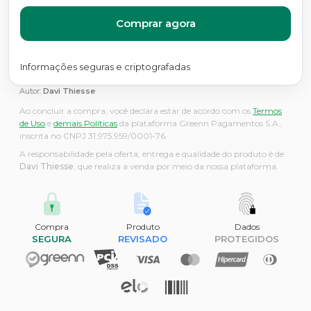
Comprar agora
Informações seguras e criptografadas
Autor:
Davi Thiesse
Ao concluir a compra, você declara estar de acordo com os
Termos
de Uso
e
demais Políticas
da plataforma Greenn Pagamentos S.A.,
inscrita no CNPJ 31.975.959/0001-76.
A responsabilidade pela oferta, entrega e qualidade do produto é de
Davi Thiesse
, que realiza a venda por meio da nossa plataforma.
Compra
Produto
Dados
SEGURA
REVISADO
PROTEGIDOS