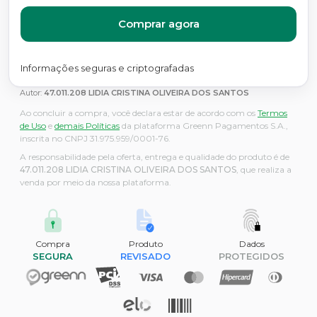
Comprar agora
Informações seguras e criptografadas
Autor:
47.011.208 LIDIA CRISTINA OLIVEIRA DOS SANTOS
Ao concluir a compra, você declara estar de acordo com os
Termos
de Uso
e
demais Políticas
da plataforma Greenn Pagamentos S.A.,
inscrita no CNPJ 31.975.959/0001-76.
A responsabilidade pela oferta, entrega e qualidade do produto é de
47.011.208 LIDIA CRISTINA OLIVEIRA DOS SANTOS
, que realiza a
venda por meio da nossa plataforma.
Compra
Produto
Dados
SEGURA
REVISADO
PROTEGIDOS