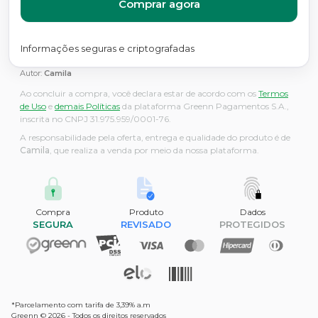
Comprar agora
Informações seguras e criptografadas
Autor:
Camila
Ao concluir a compra, você declara estar de acordo com os
Termos
de Uso
e
demais Políticas
da plataforma Greenn Pagamentos S.A.,
inscrita no CNPJ 31.975.959/0001-76.
A responsabilidade pela oferta, entrega e qualidade do produto é de
Camila
, que realiza a venda por meio da nossa plataforma.
Compra
Produto
Dados
SEGURA
REVISADO
PROTEGIDOS
*Parcelamento com tarifa de 3,39% a.m
Greenn © 2026 - Todos os direitos reservados