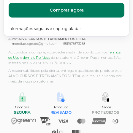
Comprar agora
Informações seguras e criptografadas
Autor:
ALVO CURSOS E TREINAMENTOS LTDA
morettaesegredo@gmail.com
+5511976673268
Ao concluir a compra, você declara estar de acordo com os
Termos
de Uso
e
demais Políticas
da plataforma Greenn Pagamentos S.A.,
inscrita no CNPJ 31.975.959/0001-76.
A responsabilidade pela oferta, entrega e qualidade do produto é de
ALVO CURSOS E TREINAMENTOS LTDA
, que realiza a venda por
meio da nossa plataforma.
Compra
Produto
Dados
SEGURA
REVISADO
PROTEGIDOS