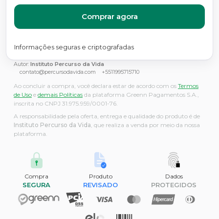
Comprar agora
Informações seguras e criptografadas
Autor:
Instituto Percurso da Vida
contato@percursodavida.com
+5511995715710
Ao concluir a compra, você declara estar de acordo com os
Termos
de Uso
e
demais Políticas
da plataforma Greenn Pagamentos S.A.,
inscrita no CNPJ 31.975.959/0001-76.
A responsabilidade pela oferta, entrega e qualidade do produto é de
Instituto Percurso da Vida
, que realiza a venda por meio da nossa
plataforma.
Compra
Produto
Dados
SEGURA
REVISADO
PROTEGIDOS