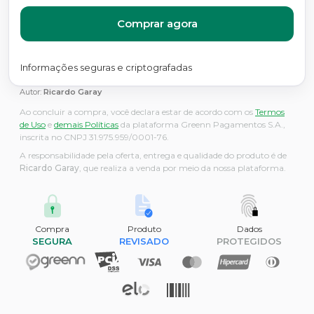
Comprar agora
Informações seguras e criptografadas
Autor:
Ricardo Garay
Ao concluir a compra, você declara estar de acordo com os
Termos
de Uso
e
demais Políticas
da plataforma Greenn Pagamentos S.A.,
inscrita no CNPJ 31.975.959/0001-76.
A responsabilidade pela oferta, entrega e qualidade do produto é de
Ricardo Garay
, que realiza a venda por meio da nossa plataforma.
Compra
Produto
Dados
SEGURA
REVISADO
PROTEGIDOS