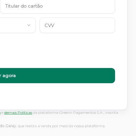
 agora
o
e
demais Políticas
da plataforma Greenn Pagamentos S.A., inscrita
rdo Garay
, que realiza a venda por meio da nossa plataforma.