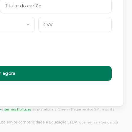
 agora
o
e
demais Políticas
da plataforma Greenn Pagamentos S.A., inscrita
ituto em psicomotricidade e Educação LTDA
, que realiza a venda por