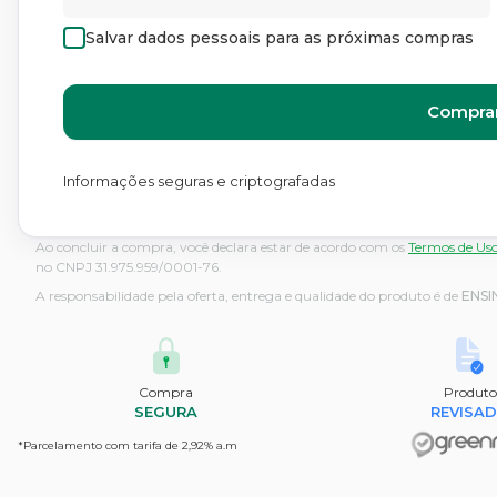
Salvar dados pessoais para as próximas compras
Comprar
Informações seguras e criptografadas
Ao concluir a compra, você declara estar de acordo com os
Termos de Us
no CNPJ 31.975.959/0001-76.
A responsabilidade pela oferta, entrega e qualidade do produto é de
ENSI
Compra
Produto
SEGURA
REVISA
*Parcelamento com tarifa de 2,92% a.m