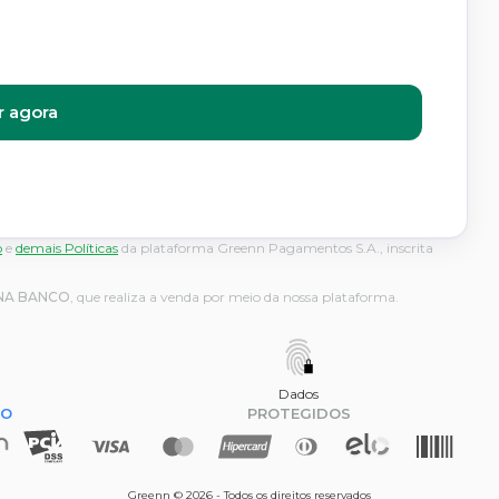
 agora
o
e
demais Políticas
da plataforma Greenn Pagamentos S.A., inscrita
NA BANCO
, que realiza a venda por meio da nossa plataforma.
Dados
DO
PROTEGIDOS
Greenn © 2026 - Todos os direitos reservados