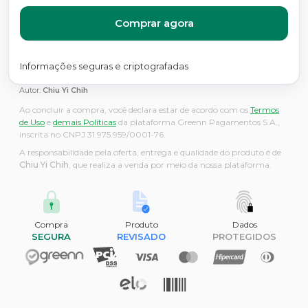
Comprar agora
Informações seguras e criptografadas
Autor:
Chiu Yi Chih
Ao concluir a compra, você declara estar de acordo com os
Termos
de Uso
e
demais Políticas
da plataforma Greenn Pagamentos S.A.,
inscrita no CNPJ 31.975.959/0001-76.
A responsabilidade pela oferta, entrega e qualidade do produto é de
Chiu Yi Chih
, que realiza a venda por meio da nossa plataforma.
Compra
Produto
Dados
SEGURA
REVISADO
PROTEGIDOS