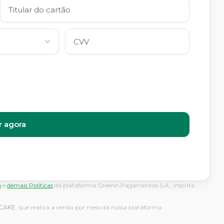
 agora
o
e
demais Políticas
da plataforma Greenn Pagamentos S.A., inscrita
CAKE
, que realiza a venda por meio da nossa plataforma.