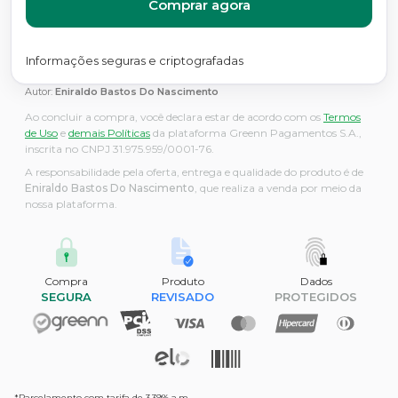
Comprar agora
Informações seguras e criptografadas
Autor:
Eniraldo Bastos Do Nascimento
Ao concluir a compra, você declara estar de acordo com os
Termos
de Uso
e
demais Políticas
da plataforma Greenn Pagamentos S.A.,
inscrita no CNPJ 31.975.959/0001-76.
A responsabilidade pela oferta, entrega e qualidade do produto é de
Eniraldo Bastos Do Nascimento
, que realiza a venda por meio da
nossa plataforma.
Compra
Produto
Dados
SEGURA
REVISADO
PROTEGIDOS
*Parcelamento com tarifa de 3,39% a.m