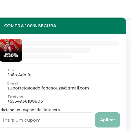
COMPRA 100% SEGURA
Autor
João Adolfo
E-mail
suportejoaoadolfodesouza@gmail.com
Telefone
+5554936180803
Adicione um cupom de desconto
Aplicar