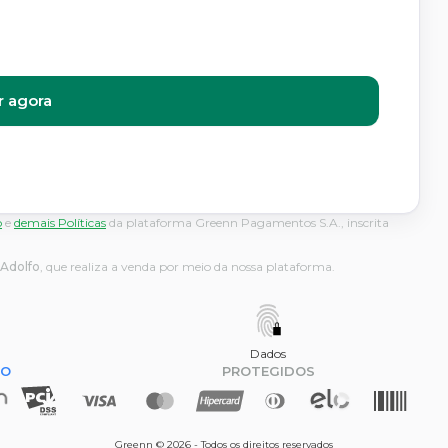
 agora
o
e
demais Políticas
da plataforma Greenn Pagamentos S.A., inscrita
 Adolfo
, que realiza a venda por meio da nossa plataforma.
Dados
DO
PROTEGIDOS
Greenn © 2026 - Todos os direitos reservados