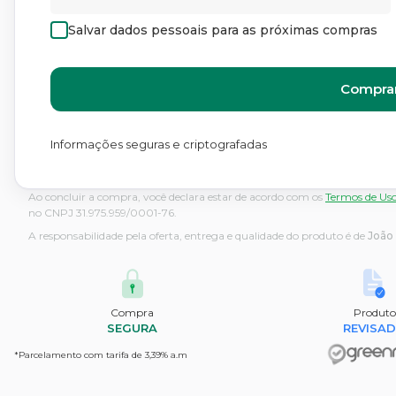
Salvar dados pessoais para as próximas compras
Comprar
Informações seguras e criptografadas
Ao concluir a compra, você declara estar de acordo com os
Termos de Us
no CNPJ 31.975.959/0001-76.
A responsabilidade pela oferta, entrega e qualidade do produto é de
João
Compra
Produto
SEGURA
REVISA
*Parcelamento com tarifa de 3,39% a.m