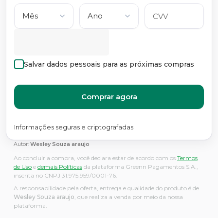
Salvar dados pessoais para as próximas compras
Comprar agora
Informações seguras e criptografadas
Autor:
Wesley Souza araujo
Ao concluir a compra, você declara estar de acordo com os
Termos
de Uso
e
demais Políticas
da plataforma Greenn Pagamentos S.A.,
inscrita no CNPJ 31.975.959/0001-76.
A responsabilidade pela oferta, entrega e qualidade do produto é de
Wesley Souza araujo
, que realiza a venda por meio da nossa
plataforma.