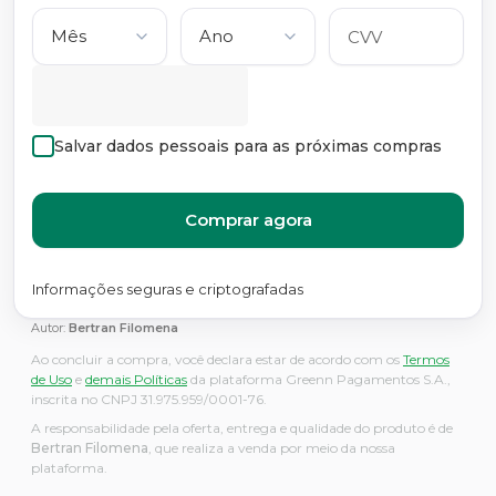
Salvar dados pessoais para as próximas compras
Comprar agora
Informações seguras e criptografadas
Autor:
Bertran Filomena
Ao concluir a compra, você declara estar de acordo com os
Termos
de Uso
e
demais Políticas
da plataforma Greenn Pagamentos S.A.,
inscrita no CNPJ 31.975.959/0001-76.
A responsabilidade pela oferta, entrega e qualidade do produto é de
Bertran Filomena
, que realiza a venda por meio da nossa
plataforma.