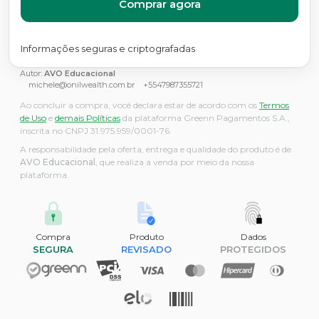
Comprar agora
Informações seguras e criptografadas
Autor:
AVO Educacional
michele@onilwealth.com.br
+5547987355721
Ao concluir a compra, você declara estar de acordo com os
Termos
de Uso
e
demais Políticas
da plataforma Greenn Pagamentos S.A.,
inscrita no CNPJ 31.975.959/0001-76.
A responsabilidade pela oferta, entrega e qualidade do produto é de
AVO Educacional
, que realiza a venda por meio da nossa
plataforma.
Compra
Produto
Dados
SEGURA
REVISADO
PROTEGIDOS